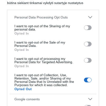
Ši paslauga – NEMOKAMA!
būtina siekiant tinkamai vykdyti sutartyje nustatytus
įsipareigojimus. Pasitelkdami tvarkytojus, imamės visų
reikiamų priemonių užtikrinti, kad mūsų duomenų tvarkytojai
Personal Data Processing Opt Outs
būtų įgyvendinę tinkamas organizacines ir technines
Turite gerą pasiūlymą ir norite jį pateikti tikslinei
saugumą užtikrinančias priemones bei išlaikytų Jūsų asmens
auditorijai?
I want to opt-out of the Sharing of my
duomenų konfidencialumą.
personal data.
Užsisakykite reklaminius skydelius indeliai.lt svetainėje.
Be išankstinio rašytinio Jūsų sutikimo, Jūsų asmens
Opted In
Rašykite
digital@tv3.lt
ir mes mielai pateiksime savo
duomenis galime perduoti tik šiais atvejais:
pasiūlymą.
I want to opt-out of the Sale of my
atsakingai parinktiems mūsų verslo partneriams arba
Personal Data.
įmonėms, kurios teikia paslaugas mūsų prašymu;
Opted In
mūsų įmonių grupės įmonėms;
teisėsaugos bei valstybės institucijoms;
I want to opt-out of processing my
Personal Data for Targeted Advertising.
kitiems subjektams, kai to reikalaujama pagal įstatymus arba
Opted In
tai būtina siekiant apsaugoti mūsų teisėtus interesus.
REKLAMA
I want to opt-out of Collection, Use,
Please note that this website/app uses one or more Google
Retention, Sale, and/or Sharing of my
services and may gather and store information including but
Personal Data that Is Unrelated with the
Purposes for which it was collected.
not limited to your visit or usage behaviour. You may click to
Opted Out
Rekomenduojamas straipsnis:
grant or deny consent to Google and its third-party tags to
use your data for below specified purposes in below Google
Neatšaukiami terminuoti indėliai: didesnės palūkanos ir
Google consents
consent section.
garantuota grąža