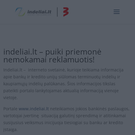
indeliai.lt
– puiki priemonė
nemokamai reklamuotis!
Indeliai.lt – interneto svetainė, kurioje teikiama informacija
apie bankų ir kredito unijų siūlomas terminuotų indėlių ir
kaupiamųjų indėlių palūkanas. Šios informacijos tikslas
pateikti portalo lankytojamas aktualią informaciją vienoje
vietoje.
Portale
www.indeliai.lt
neteikiamos jokios bankinės paslaugos,
vartotojai įvertinę situaciją galutinį sprendimą ir atitinkamai
susijusius veiksmus inicijuoja tiesiogiai su banku ar kredito
įstaiga.