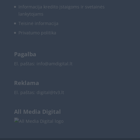
functionality and fraud prevention, and other
Informacija kredito įstaigoms ir svetainės
user protection.
lankytojams
Teisinė informacija
Privatumo politika
Pagalba
El. paštas:
info@amdigital.lt
Reklama
El. paštas:
digital@tv3.lt
All Media Digital