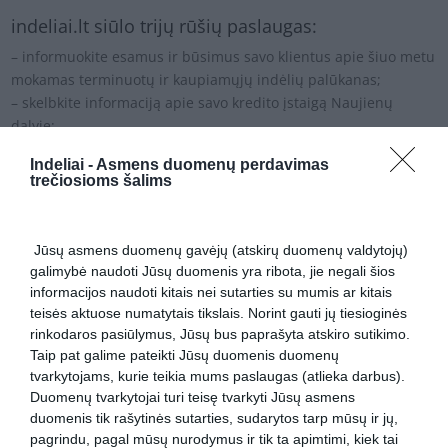
indeliai.lt siūlo trijų rūšių paslaugas:
– informuokite esamus ir būsimus savo klientus apie šiuo metu
mokamas terminuotų ir kaupiamųjų indėlių palūkanas;
– skelbkite informaciją apie savo kredito įstaigą Naujienų
dalyje;
– užsisakykite reklaminį skydelį.
Indeliai -
Asmens duomenų perdavimas
trečiosioms šalims
Keitėsi palūkanų normos?
Mes periodiškai atnaujiname jūsų kredito įstaigos indėlių
palūkanas. Tačiau, jei norite, kad palūkanos būtų atnaujintos
Jūsų asmens duomenų gavėjų (atskirų duomenų valdytojų)
anksčiau – atsiųskite mums laišką apie pasikeitusias palūkanas
galimybė naudoti Jūsų duomenis yra ribota, jie negali šios
ir palūkanos bus atnaujintos per 24 valandas.
informacijos naudoti kitais nei sutarties su mumis ar kitais
teisės aktuose numatytais tikslais. Norint gauti jų tiesioginės
Indėlių duomenų pakeitimas yra NEMOKAMAS! Naujausius
rinkodaros pasiūlymus, Jūsų bus paprašyta atskiro sutikimo.
duomenis siųskite paštu:
info@amdigital.lt
Taip pat galime pateikti Jūsų duomenis duomenų
tvarkytojams, kurie teikia mums paslaugas (atlieka darbus).
Platinate pranešimą spaudai?
Duomenų tvarkytojai turi teisę tvarkyti Jūsų asmens
Įtraukite
info@amdigital.lt
į gavėjų sąrašą ir jūsų žinutė greitai
duomenis tik rašytinės sutarties, sudarytos tarp mūsų ir jų,
pasieks tikslinę auditoriją.
pagrindu, pagal mūsų nurodymus ir tik ta apimtimi, kiek tai