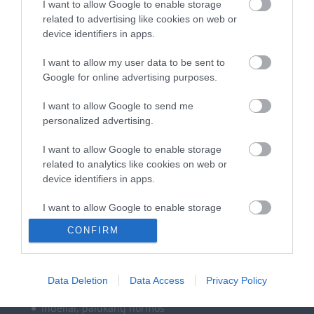
I want to allow Google to enable storage
Kur investuoti aukštos infliacijos sąlygomis?
related to advertising like cookies on web or
device identifiers in apps.
Terminuotasis ir kaupiamasis indėlis. Ką pasirinkti?
Kur laikyti indėlį: kredito unijoje ar banke?
I want to allow my user data to be sent to
Sudėtinės palūkanos
Google for online advertising purposes.
I want to allow Google to send me
personalized advertising.
I want to allow Google to enable storage
REKLAMA
related to analytics like cookies on web or
device identifiers in apps.
I want to allow Google to enable storage
related to functionality of the website or app.
CONFIRM
I want to allow Google to enable storage
related to personalization.
Data Deletion
Data Access
Privacy Policy
Informacija
I want to allow Google to enable storage
Indėliai, palūkanų normos
related to security, including authentication